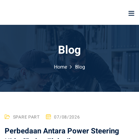
Skip
to
content
Blog
Home
Blog
B
SPARE PART
07/08/2026
l
Perbedaan Antara Power Steering
o