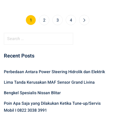
1
2
3
4
S
e
a
Recent Posts
r
c
h
Perbedaan Antara Power Steering Hidrolik dan Elektrik
f
Lima Tanda Kerusakan MAF Sensor Grand Livina
o
r
Bengkel Spesialis Nissan Blitar
:
Poin Apa Saja yang Dilakukan Ketika Tune-up/Servis
Mobil I 0822 3038 3991