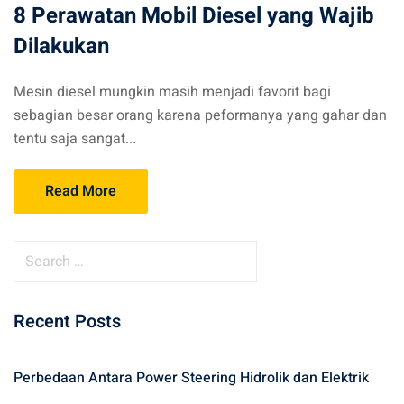
8 Perawatan Mobil Diesel yang Wajib
Dilakukan
Mesin diesel mungkin masih menjadi favorit bagi
sebagian besar orang karena peformanya yang gahar dan
tentu saja sangat...
Read More
S
e
a
Recent Posts
r
c
h
Perbedaan Antara Power Steering Hidrolik dan Elektrik
f