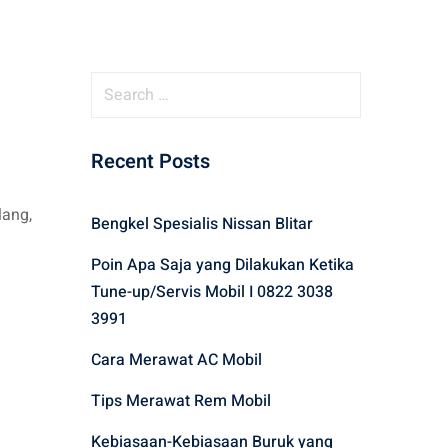
S
e
a
Recent Posts
r
c
h
lang,
Bengkel Spesialis Nissan Blitar
f
Poin Apa Saja yang Dilakukan Ketika
o
r
Tune-up/Servis Mobil I 0822 3038
:
3991
Cara Merawat AC Mobil
Tips Merawat Rem Mobil
Kebiasaan-Kebiasaan Buruk yang