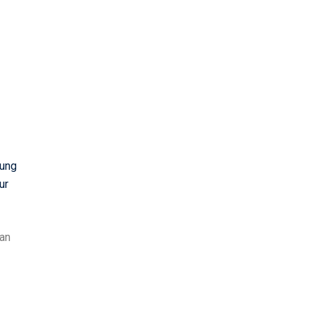
gung
ur
gan