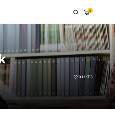
0
k
0
LIKES